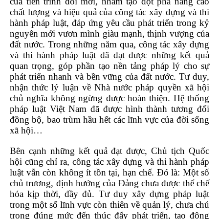
của tiến trình đổi mới, nhằm tạo đột phá nâng cao
chất lượng và hiệu quả của công tác xây dựng và thi
hành pháp luật, đáp ứng yêu cầu phát triển trong kỷ
nguyên mới vươn mình giàu mạnh, thịnh vượng của
đất nước. Trong những năm qua, công tác xây dựng
và thi hành pháp luật đã đạt được những kết quả
quan trọng, góp phần tạo nền tảng pháp lý cho sự
phát triển nhanh và bền vững của đất nước. Tư duy,
nhận thức lý luận về Nhà nước pháp quyền xã hội
chủ nghĩa không ngừng được hoàn thiện. Hệ thống
pháp luật Việt Nam đã được hình thành tương đối
đồng bộ, bao trùm hầu hết các lĩnh vực của đời sống
xã hội…
Bên cạnh những kết quả đạt được, Chủ tịch Quốc
hội cũng chỉ ra, công tác xây dựng và thi hành pháp
luật vẫn còn không ít tồn tại, hạn chế. Đó là: Một số
chủ trương, định hướng của Đảng chưa được thể chế
hóa kịp thời, đầy đủ. Tư duy xây dựng pháp luật
trong một số lĩnh vực còn thiên về quản lý, chưa chú
trọng đúng mức đến thúc đẩy phát triển, tạo động