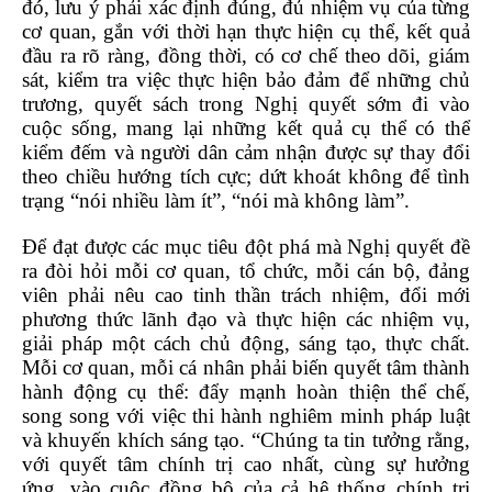
đó, lưu ý phải xác định đúng, đủ nhiệm vụ của từng
cơ quan, gắn với thời hạn thực hiện cụ thể, kết quả
đầu ra rõ ràng, đồng thời, có cơ chế theo dõi, giám
sát, kiểm tra việc thực hiện bảo đảm để những chủ
trương, quyết sách trong Nghị quyết sớm đi vào
cuộc sống, mang lại những kết quả cụ thể có thể
kiểm đếm và người dân cảm nhận được sự thay đổi
theo chiều hướng tích cực; dứt khoát không để tình
trạng “nói nhiều làm ít”, “nói mà không làm”.
Để đạt được các mục tiêu đột phá mà Nghị quyết đề
ra đòi hỏi mỗi cơ quan, tổ chức, mỗi cán bộ, đảng
viên phải nêu cao tinh thần trách nhiệm, đổi mới
phương thức lãnh đạo và thực hiện các nhiệm vụ,
giải pháp một cách chủ động, sáng tạo, thực chất.
Mỗi cơ quan, mỗi cá nhân phải biến quyết tâm thành
hành động cụ thể: đẩy mạnh hoàn thiện thể chế,
song song với việc thi hành nghiêm minh pháp luật
và khuyến khích sáng tạo. “Chúng ta tin tưởng rằng,
với quyết tâm chính trị cao nhất, cùng sự hưởng
ứng, vào cuộc đồng bộ của cả hệ thống chính trị