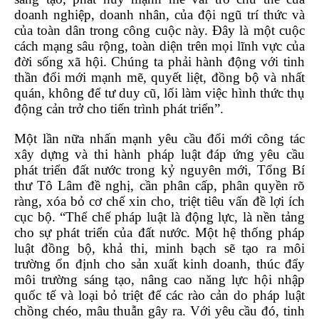
doanh nghiệp, doanh nhân, của đội ngũ trí thức và
của toàn dân trong công cuộc này. Đây là một cuộc
cách mạng sâu rộng, toàn diện trên mọi lĩnh vực của
đời sống xã hội. Chúng ta phải hành động với tinh
thần đổi mới mạnh mẽ, quyết liệt, đồng bộ và nhất
quán, không để tư duy cũ, lối làm việc hình thức thụ
động cản trở cho tiến trình phát triển”.
Một lần nữa nhấn mạnh yêu cầu đổi mới công tác
xây dựng và thi hành pháp luật đáp ứng yêu cầu
phát triển đất nước trong kỷ nguyên mới, Tổng Bí
thư Tô Lâm đề nghị, cần phân cấp, phân quyền rõ
ràng, xóa bỏ cơ chế xin cho, triệt tiêu vấn đề lợi ích
cục bộ. “Thể chế pháp luật là động lực, là nền tảng
cho sự phát triển của đất nước. Một hệ thống pháp
luật đồng bộ, khả thi, minh bạch sẽ tạo ra môi
trường ổn định cho sản xuất kinh doanh, thúc đẩy
môi trường sáng tạo, nâng cao năng lực hội nhập
quốc tế và loại bỏ triệt để các rào cản do pháp luật
chồng chéo, mâu thuẫn gây ra. Với yêu cầu đó, tinh