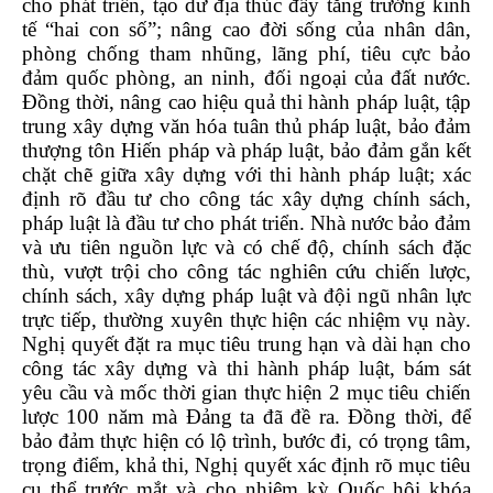
cho phát triển, tạo dư địa thúc đẩy tăng trưởng kinh
tế “hai con số”; nâng cao đời sống của nhân dân,
phòng chống tham nhũng, lãng phí, tiêu cực bảo
đảm quốc phòng, an ninh, đối ngoại của đất nước.
Đồng thời, nâng cao hiệu quả thi hành pháp luật, tập
trung xây dựng văn hóa tuân thủ pháp luật, bảo đảm
thượng tôn Hiến pháp và pháp luật, bảo đảm gắn kết
chặt chẽ giữa xây dựng với thi hành pháp luật; xác
định rõ đầu tư cho công tác xây dựng chính sách,
pháp luật là đầu tư cho phát triển. Nhà nước bảo đảm
và ưu tiên nguồn lực và có chế độ, chính sách đặc
thù, vượt trội cho công tác nghiên cứu chiến lược,
chính sách, xây dựng pháp luật và đội ngũ nhân lực
trực tiếp, thường xuyên thực hiện các nhiệm vụ này.
Nghị quyết đặt ra mục tiêu trung hạn và dài hạn cho
công tác xây dựng và thi hành pháp luật, bám sát
yêu cầu và mốc thời gian thực hiện 2 mục tiêu chiến
lược 100 năm mà Đảng ta đã đề ra. Đồng thời, để
bảo đảm thực hiện có lộ trình, bước đi, có trọng tâm,
trọng điểm, khả thi, Nghị quyết xác định rõ mục tiêu
cụ thể trước mắt và cho nhiệm kỳ Quốc hội khóa