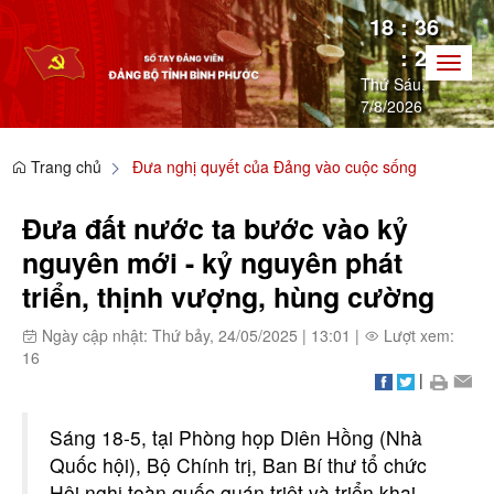
18
:
36
:
30
Toggl
Thứ Sáu,
naviga
7/8/2026
Trang chủ
Đưa nghị quyết của Đảng vào cuộc sống
Đưa đất nước ta bước vào kỷ
nguyên mới - kỷ nguyên phát
triển, thịnh vượng, hùng cường
Ngày cập nhật: Thứ bảy, 24/05/2025
|
13:01
|
Lượt xem:
16
|
Sáng 18-5, tại Phòng họp Diên Hồng (Nhà
Quốc hội), Bộ Chính trị, Ban Bí thư tổ chức
Hội nghị toàn quốc quán triệt và triển khai