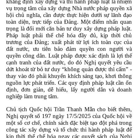
khẳng định xây dựng và thi hành pháp luật là nhiệm
vụ trọng tâm của xây dựng Nhà nước pháp quyền xã
hội chủ nghĩa, cần được thực hiện dưới sự lãnh đạo
toàn diện, trực tiếp của Đảng. Một điểm nhấn quan
trọng là đổi mới căn bản tư duy xây dựng pháp luật.
Pháp luật phải thể chế hóa đầy đủ, kịp thời chủ
trương của Đảng; xuất phát từ lợi ích toàn cục của
đất nước, ưu tiên bảo đảm quyền con người và
quyền công dân. Luật pháp được xác định là lợi thế
cạnh tranh của đất nước, do đó Nghị quyết yêu cầu
dứt khoát từ bỏ tư duy “không quản được thì cấm” -
thay vào đó phải khuyến khích sáng tạo, khơi thông
nguồn lực phát triển. Các quy định pháp luật cần ổn
định, đơn giản, dễ hiểu, lấy người dân và doanh
nghiệp làm trung tâm.
Chủ tịch Quốc hội Trần Thanh Mẫn cho biết thêm,
Nghị quyết số 197 ngày 17/5/2025 của Quốc hội về
một số cơ chế, chính sách đặc biệt tạo đột phá trong
công tác xây dựng và tổ chức thi hành pháp luật để
kịp thời thể chế hóa ngay các quyết sách của Nghị