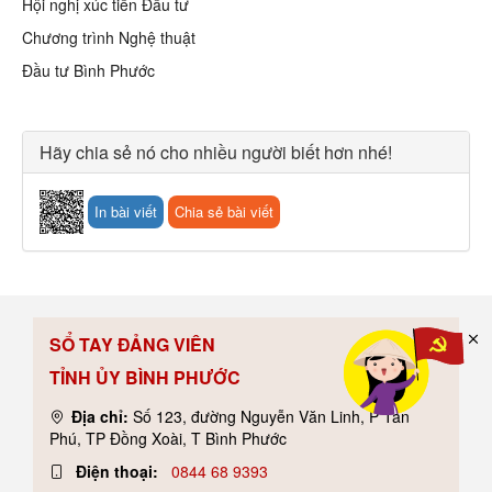
Hội nghị xúc tiến Đầu tư
Chương trình Nghệ thuật
Đầu tư Bình Phước
Hãy chia sẻ nó cho nhiều người biết hơn nhé!
In bài viết
Chia sẻ bài viết
SỔ TAY ĐẢNG VIÊN
TỈNH ỦY BÌNH PHƯỚC
Địa chỉ:
Số 123, đường Nguyễn Văn Linh, P Tân
Phú, TP Đồng Xoài, T Bình Phước
Điện thoại:
0844 68 9393