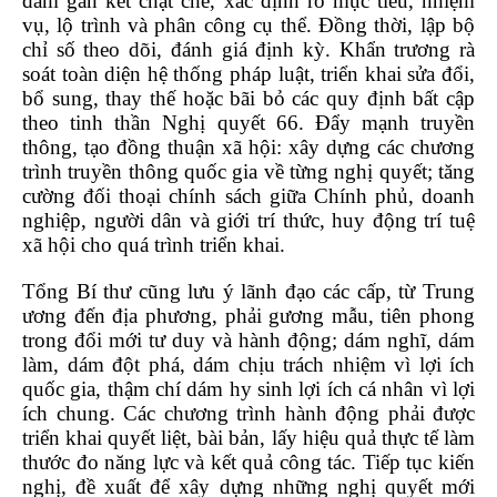
đảm gắn kết chặt chẽ, xác định rõ mục tiêu, nhiệm
vụ, lộ trình và phân công cụ thể. Đồng thời, lập bộ
chỉ số theo dõi, đánh giá định kỳ. Khẩn trương rà
soát toàn diện hệ thống pháp luật, triển khai sửa đổi,
bổ sung, thay thế hoặc bãi bỏ các quy định bất cập
theo tinh thần Nghị quyết 66. Đẩy mạnh truyền
thông, tạo đồng thuận xã hội: xây dựng các chương
trình truyền thông quốc gia về từng nghị quyết; tăng
cường đối thoại chính sách giữa Chính phủ, doanh
nghiệp, người dân và giới trí thức, huy động trí tuệ
xã hội cho quá trình triển khai.
Tổng Bí thư cũng lưu ý lãnh đạo các cấp, từ Trung
ương đến địa phương, phải gương mẫu, tiên phong
trong đổi mới tư duy và hành động; dám nghĩ, dám
làm, dám đột phá, dám chịu trách nhiệm vì lợi ích
quốc gia, thậm chí dám hy sinh lợi ích cá nhân vì lợi
ích chung. Các chương trình hành động phải được
triển khai quyết liệt, bài bản, lấy hiệu quả thực tế làm
thước đo năng lực và kết quả công tác. Tiếp tục kiến
nghị, đề xuất để xây dựng những nghị quyết mới