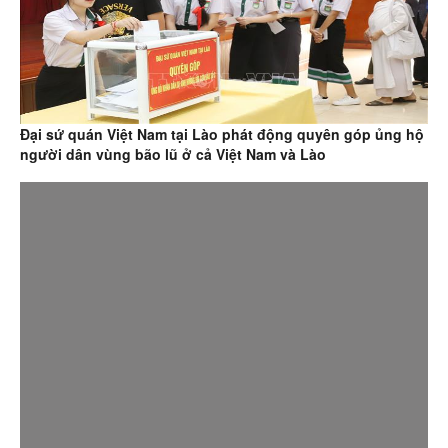
Đại sứ quán Việt Nam tại Lào phát động quyên góp ủng hộ
người dân vùng bão lũ ở cả Việt Nam và Lào
Giải bóng đá thiện nguyện của người Việt tại Nhật Bản: Ấm
áp hai chữ “đồng bào”