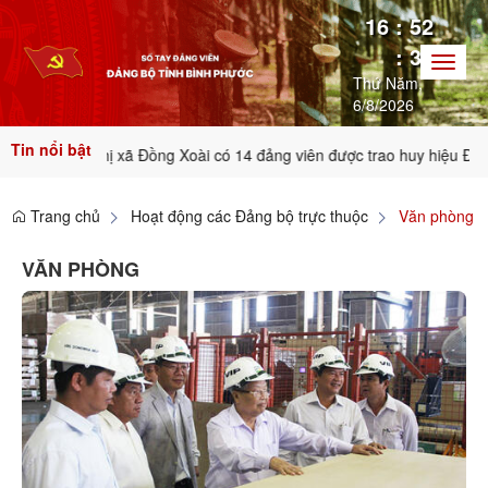
16
:
52
:
39
Toggl
Thứ Năm,
naviga
6/8/2026
Tin nổi bật
ng bộ thị xã Đồng Xoài có 14 đảng viên được trao huy hiệu Đảng tron
Trang chủ
Hoạt động các Đảng bộ trực thuộc
Văn phòng
VĂN PHÒNG