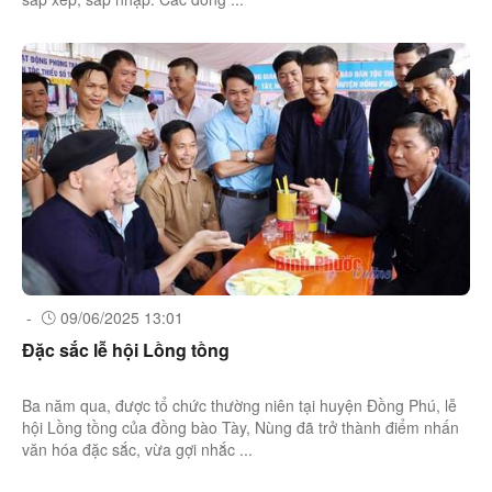
-
09/06/2025 13:01
Đặc sắc lễ hội Lồng tồng
Ba năm qua, được tổ chức thường niên tại huyện Đồng Phú, lễ
hội Lồng tồng của đồng bào Tày, Nùng đã trở thành điểm nhấn
văn hóa đặc sắc, vừa gợi nhắc ...