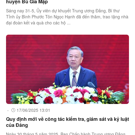
huyện Bù Gia Mập
Sáng nay 31-5, Ủy viên dự khuyết Trung ương Đảng, Bí thư
Tỉnh ủy Bình Phước Tôn Ngọc Hạnh đã đến thăm, trao tặng nhà
đại đoàn kết và quà cho các hộ ...
-
17/06/2025 13:01
Quy định mới về công tác kiểm tra, giám sát và kỷ luật
của Đảng
Ngày 30 tháng 5 năm 2025, Ban Chấp hành Trung ương Đảng