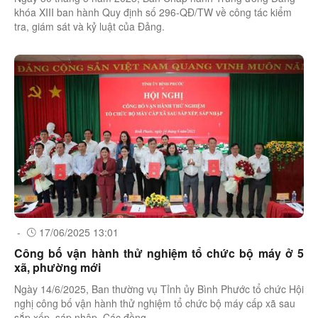
khóa XIII ban hành Quy định số 296-QĐ/TW về công tác kiểm
tra, giám sát và kỷ luật của Đảng.
-
17/06/2025 13:01
Công bố vận hành thử nghiệm tổ chức bộ máy ở 5
xã, phường mới
Ngày 14/6/2025, Ban thường vụ Tỉnh ủy Bình Phước tổ chức Hội
nghị công bố vận hành thử nghiệm tổ chức bộ máy cấp xã sau
sắp xếp, sáp nhập. Các đồng ...