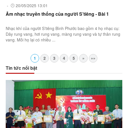
-
20/05/2025 13:01
Âm nhạc truyền thống của người S’tiêng - Bài 1
Nhạc khí của người S’tiêng Bình Phước bao gồm 4 họ nhạc cụ:
Dây rung vang, hơi rung vang, màng rung vang và tự thân rung
vang. Mỗi họ lại có nhiều ...
1
2
3
4
5
»
»»
Tin tức nổi bật