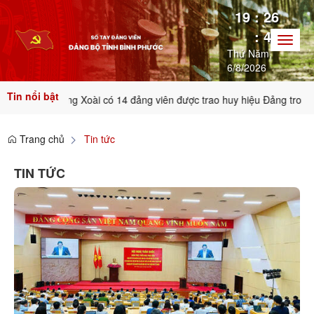
19
:
26
:
46
Toggl
Thứ Năm,
naviga
6/8/2026
Tin nổi bật
ồng Xoài có 14 đảng viên được trao huy hiệu Đảng trong dịp kỷ niệm 
Trang chủ
Tin tức
TIN TỨC