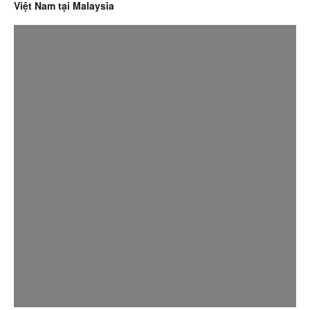
Việt Nam tại Malaysia
Đại sứ quán Việt Nam tại Lào phát động quyên góp ủng hộ
người dân vùng bão lũ ở cả Việt Nam và Lào