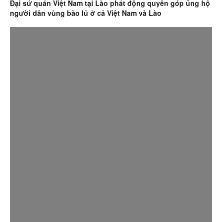
Giải bóng đá thiện nguyện của người Việt tại Nhật Bản: Ấm
áp hai chữ “đồng bào”
Thủ tướng Phạm Minh Chính: Đặt sức khỏe, tính mạng của
người dân lên trên hết, trước hết