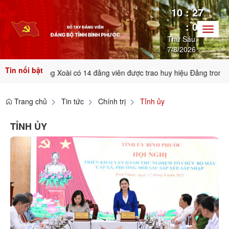
10
:
27
:
02
Toggl
Thứ Sáu,
naviga
7/8/2026
Tin nổi bật
 xã Đồng Xoài có 14 đảng viên được trao huy hiệu Đảng trong dịp kỷ 
Trang chủ
Tin tức
Chính trị
Tỉnh ủy
TỈNH ỦY