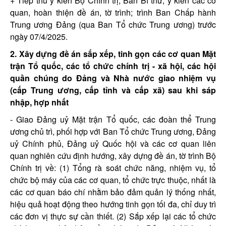
+ Tiếp thu ý kiến Bộ Chính trị, Ban Bí thư, ý kiến các cơ
quan, hoàn thiện đề án, tờ trình; trình Ban Chấp hành
Trung ương Đảng (qua Ban Tổ chức Trung ương) trước
ngày 07/4/2025.
2. Xây dựng đề án sắp xếp, tinh gọn các cơ quan Mặt
trận Tổ quốc, các tổ chức chính trị - xã hội, các hội
quần chúng do Đảng và Nhà nước giao nhiệm vụ
(cấp Trung ương, cấp tỉnh và cấp xã) sau khi sáp
nhập, hợp nhất
- Giao Đảng uỷ Mặt trận Tổ quốc, các đoàn thể Trung
ương chủ trì, phối hợp với Ban Tổ chức Trung ương, Đảng
uỷ Chính phủ, Đảng uỷ Quốc hội và các cơ quan liên
quan nghiên cứu định hướng, xây dựng đề án, tờ trình Bộ
Chính trị về: (1) Tổng rà soát chức năng, nhiệm vụ, tổ
chức bộ máy của các cơ quan, tổ chức trực thuộc, nhất là
các cơ quan báo chí nhằm bảo đảm quản lý thống nhất,
hiệu quả hoạt động theo hướng tinh gọn tối đa, chỉ duy trì
các đơn vị thực sự cần thiết. (2) Sắp xếp lại các tổ chức