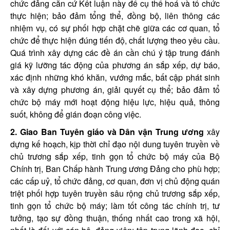
chức đảng căn cứ Kết luận này để cụ thể hoá và tổ chức
thực hiện; bảo đảm tổng thể, đồng bộ, liên thông các
nhiệm vụ, có sự phối hợp chặt chẽ giữa các cơ quan, tổ
chức để thực hiện đúng tiến độ, chất lượng theo yêu cầu.
Quá trình xây dựng các đề án cần chú ý tập trung đánh
giá kỹ lưỡng tác động của phương án sắp xếp, dự báo,
xác định những khó khăn, vướng mắc, bất cập phát sinh
và xây dựng phương án, giải quyết cụ thể; bảo đảm tổ
chức bộ máy mới hoạt động hiệu lực, hiệu quả, thông
suốt, không để gián đoạn công việc.
2. Giao Ban Tuyên giáo và Dân vận Trung ương
xây
dựng kế hoạch, kịp thời chỉ đạo nội dung tuyên truyền về
chủ trương sắp xếp, tinh gọn tổ chức bộ máy của Bộ
Chính trị, Ban Chấp hành Trung ương Đảng cho phù hợp;
các cấp uỷ, tổ chức đảng, cơ quan, đơn vị chủ động quán
triệt phối hợp tuyên truyền sâu rộng chủ trương sắp xếp,
tinh gọn tổ chức bộ máy; làm tốt công tác chính trị, tư
tưởng, tạo sự đồng thuận, thống nhất cao trong xã hội,