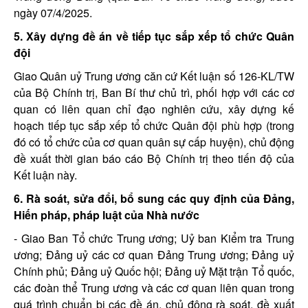
ngày 07/4/2025.
5. Xây dựng đề án về tiếp tục sắp xếp tổ chức Quân
đội
Giao Quân uỷ Trung ương căn cứ Kết luận số 126-KL/TW
của Bộ Chính trị, Ban Bí thư chủ trì, phối hợp với các cơ
quan có liên quan chỉ đạo nghiên cứu, xây dựng kế
hoạch tiếp tục sắp xếp tổ chức Quân đội phù hợp (trong
đó có tổ chức của cơ quan quân sự cấp huyện), chủ động
đề xuất thời gian báo cáo Bộ Chính trị theo tiến độ của
Kết luận này.
6. Rà soát, sửa đổi, bổ sung các quy định của Đảng,
Hiến pháp, pháp luật của Nhà nước
- Giao Ban Tổ chức Trung ương; Uỷ ban Kiểm tra Trung
ương; Đảng uỷ các cơ quan Đảng Trung ương; Đảng uỷ
Chính phủ; Đảng uỷ Quốc hội; Đảng uỷ Mặt trận Tổ quốc,
các đoàn thể Trung ương và các cơ quan liên quan trong
quá trình chuẩn bị các đề án, chủ động rà soát, đề xuất