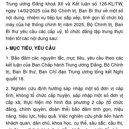
Trung ương Đảng khoá XII và Kết luận số 126-KL/TW,
ngày 14/02/2025 của Bộ Chính trị, Ban Bí thư về một số
nội dung, nhiệm vụ tiếp tục sắp xếp, tinh gọn tổ chức bộ
máy của hệ thống chính trị năm 2025, Bộ Chính trị, Ban
Bí thư yêu cầu các cấp uỷ, tổ chức đảng tập trung thực
hiện tốt các nội dung sau:
I- MỤC TIÊU, YÊU CẦU
1. Bảo đảm các nguyên tắc, mục tiêu, yêu cầu theo các
kết luận của Ban Chấp hành Trung ương Đảng, Bộ Chính
trị, Ban Bí thư, Ban Chỉ đạo Trung ương tổng kết Nghị
quyết 18.
2. Nghiên cứu định hướng sáp nhập một số đơn vị cấp
tỉnh, không tổ chức cấp huyện, sáp nhập một số đơn vị
cấp xã; thực hiện mô hình địa phương 2 cấp (tổ chức
đảng, chính quyền, đoàn thể) bảo đảm tinh gọn, hiệu
năng, hiệu lực, hiệu quả. Việc nghiên cứu phải tiến hành
khách quan, dân chủ, khoa học, cụ thể, sâu sắc, cầu thị,