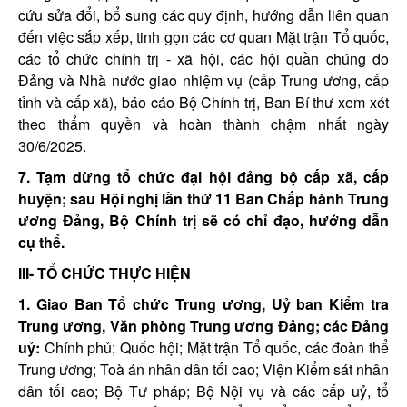
cứu sửa đổi, bổ sung các quy định, hướng dẫn liên quan
đến việc sắp xếp, tinh gọn các cơ quan Mặt trận Tổ quốc,
các tổ chức chính trị - xã hội, các hội quần chúng do
Đảng và Nhà nước giao nhiệm vụ (cấp Trung ương, cấp
tỉnh và cấp xã), báo cáo Bộ Chính trị, Ban Bí thư xem xét
theo thẩm quyền và hoàn thành chậm nhất ngày
30/6/2025.
7. Tạm dừng tổ chức đại hội đảng bộ cấp xã, cấp
huyện; sau Hội nghị lần thứ 11 Ban Chấp hành Trung
ương Đảng, Bộ Chính trị sẽ có chỉ đạo, hướng dẫn
cụ thể.
III- TỔ CHỨC THỰC HIỆN
1. Giao Ban Tổ chức Trung ương, Uỷ ban Kiểm tra
Trung ương, Văn phòng Trung ương Đảng; các Đảng
uỷ:
Chính phủ; Quốc hội; Mặt trận Tổ quốc, các đoàn thể
Trung ương; Toà án nhân dân tối cao; Viện Kiểm sát nhân
dân tối cao; Bộ Tư pháp; Bộ Nội vụ và các cấp uỷ, tổ