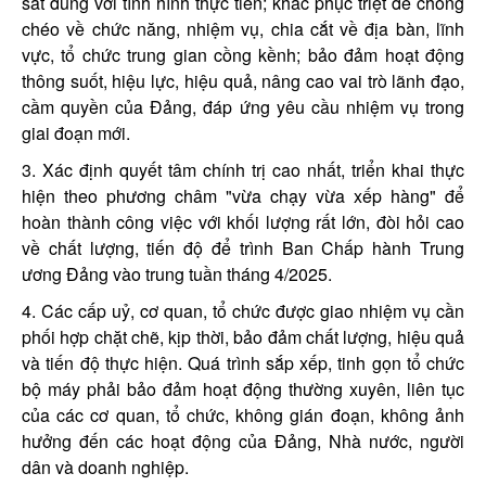
sát đúng với tình hình thực tiễn; khắc phục triệt để chồng
chéo về chức năng, nhiệm vụ, chia cắt về địa bàn, lĩnh
vực, tổ chức trung gian cồng kềnh; bảo đảm hoạt động
thông suốt, hiệu lực, hiệu quả, nâng cao vai trò lãnh đạo,
cầm quyền của Đảng, đáp ứng yêu cầu nhiệm vụ trong
giai đoạn mới.
3. Xác định quyết tâm chính trị cao nhất, triển khai thực
hiện theo phương châm "vừa chạy vừa xếp hàng" để
hoàn thành công việc với khối lượng rất lớn, đòi hỏi cao
về chất lượng, tiến độ để trình Ban Chấp hành Trung
ương Đảng vào trung tuần tháng 4/2025.
4. Các cấp uỷ, cơ quan, tổ chức được giao nhiệm vụ cần
phối hợp chặt chẽ, kịp thời, bảo đảm chất lượng, hiệu quả
và tiến độ thực hiện. Quá trình sắp xếp, tinh gọn tổ chức
bộ máy phải bảo đảm hoạt động thường xuyên, liên tục
của các cơ quan, tổ chức, không gián đoạn, không ảnh
hưởng đến các hoạt động của Đảng, Nhà nước, người
dân và doanh nghiệp.