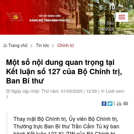
5
:
10
:
15
Toggl
Thứ Sáu,
naviga
7/8/2026
Trang chủ
Tin tức
Chính trị
Một số nội dung quan trọng tại
Kết luận số 127 của Bộ Chính trị,
Ban Bí thư
Ngày cập nhật: Thứ năm, 01/05/2025
|
12:59
|
Lượt xem:
7
|
Thay mặt Bộ Chính trị, Ủy viên Bộ Chính trị,
Thường trực Ban Bí thư Trần Cẩm Tú ký ban
hành Kết luận 127-KL/TW của Bộ Chính trị,