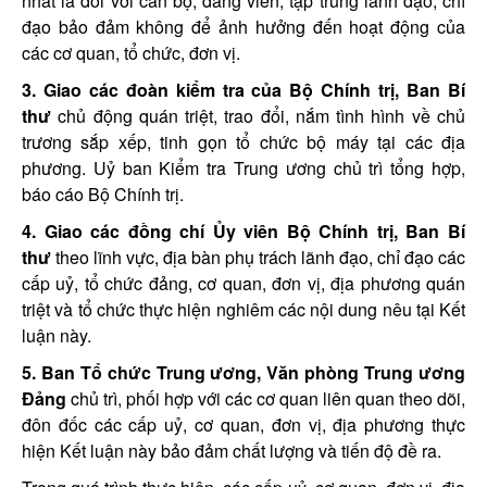
nhất là đối với cán bộ, đảng viên; tập trung lãnh đạo, chỉ
đạo bảo đảm không để ảnh hưởng đến hoạt động của
các cơ quan, tổ chức, đơn vị.
3. Giao các đoàn kiểm tra của Bộ Chính trị, Ban Bí
thư
chủ động quán triệt, trao đổi, nắm tình hình về chủ
trương sắp xếp, tinh gọn tổ chức bộ máy tại các địa
phương. Uỷ ban Kiểm tra Trung ương chủ trì tổng hợp,
báo cáo Bộ Chính trị.
4. Giao các đồng chí Ủy viên Bộ Chính trị, Ban Bí
thư
theo lĩnh vực, địa bàn phụ trách lãnh đạo, chỉ đạo các
cấp uỷ, tổ chức đảng, cơ quan, đơn vị, địa phương quán
triệt và tổ chức thực hiện nghiêm các nội dung nêu tại Kết
luận này.
5. Ban Tổ chức Trung ương, Văn phòng Trung ương
Đảng
chủ trì, phối hợp với các cơ quan liên quan theo dõi,
đôn đốc các cấp uỷ, cơ quan, đơn vị, địa phương thực
hiện Kết luận này bảo đảm chất lượng và tiến độ đề ra.