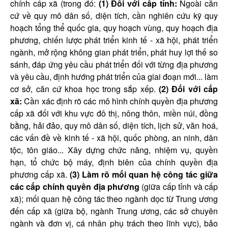
chính cấp xã (trong đó:
(1) Đối với cấp tỉnh:
Ngoài căn
cứ về quy mô dân số, diện tích, cần nghiên cứu kỹ quy
hoạch tổng thể quốc gia, quy hoạch vùng, quy hoạch địa
phương, chiến lược phát triển kinh tế - xã hội, phát triển
ngành, mở rộng không gian phát triển, phát huy lợi thế so
sánh, đáp ứng yêu cầu phát triển đối với từng địa phương
và yêu cầu, định hướng phát triển của giai đoạn mới... làm
cơ sở, căn cứ khoa học trong sắp xếp.
(2) Đối với cấp
xã:
Cần xác định rõ các mô hình chính quyền địa phương
cấp xã đối với khu vực đô thị, nông thôn, miền núi, đồng
bằng, hải đảo, quy mô dân số, diện tích, lịch sử, văn hoá,
các vấn đề về kinh tế - xã hội, quốc phòng, an ninh, dân
tộc, tôn giáo... Xây dựng chức năng, nhiệm vụ, quyền
hạn, tổ chức bộ máy, định biên của chính quyền địa
phương cấp xã.
(3) Làm rõ mối quan hệ công tác giữa
các cấp chính quyền địa phương
(giữa cấp tỉnh và cấp
xã); mối quan hệ công tác theo ngành dọc từ Trung ương
đến cấp xã (giữa bộ, ngành Trung ương, các sở chuyên
ngành và đơn vị, cá nhân phụ trách theo lĩnh vực), bảo