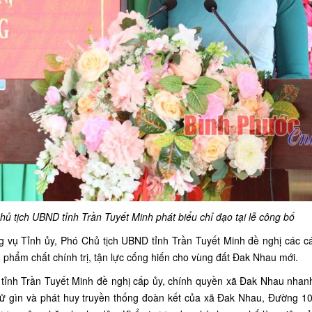
ủ tịch UBND tỉnh Trần Tuyết Minh phát biểu chỉ đạo tại lễ công bố
ng vụ Tỉnh ủy, Phó Chủ tịch UBND tỉnh Trần Tuyết Minh đề nghị các 
g phẩm chất chính trị, tận lực cống hiến cho vùng đất Đak Nhau mới.
tỉnh Trần Tuyết Minh đề nghị cấp ủy, chính quyền xã Đak Nhau nhan
giữ gìn và phát huy truyền thống đoàn kết của xã Đak Nhau, Đường 1