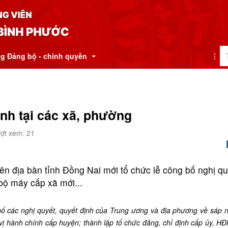
g Đảng bộ - chính quyền
y
ỈNH BÌNH PHƯỚC
ịnh tại các xã, phường
 hành 
ợt xem: 21
rên địa bàn tỉnh Đồng Nai mới tổ chức lễ công bố nghị qu
bộ máy cấp xã mới...
bố các
nghị quyết, quyết định của Trung ương và địa phương về sáp 
 vị hành chính cấp huyện; thành lập tổ chức đảng, chỉ định cấp ủy, 