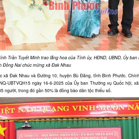
tỉnh Trần Tuyết Minh trao lẵng hoa của Tỉnh ủy, HĐND, UBND, Ủy ban
h Đồng Nai chúc mừng xã Đak Nhau
ác xã Đak Nhau và Đường 10, huyện Bù Đăng, tỉnh Bình Phước. Chính
62/NQ-UBTVQH15 ngày 16-6-2025 của Ủy ban Thường vụ Quốc hội, x
85
người, trong đó gần 50% là đồng bào dân tộc thiểu số.