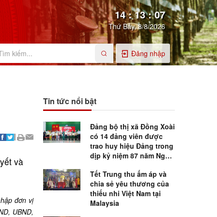
14
:
13
:
09
Thứ Bảy, 8/8/2026
Đăng nhập
Tin tức nổi bật
Đảng bộ thị xã Đồng Xoài
|
có 14 đảng viên được
trao huy hiệu Đảng trong
dịp kỷ niệm 87 năm Ngày
yết và
thành lập Đảng
Tết Trung thu ấm áp và
chia sẻ yêu thương của
thiếu nhi Việt Nam tại
nhập đơn vị
Malaysia
HĐND, UBND,