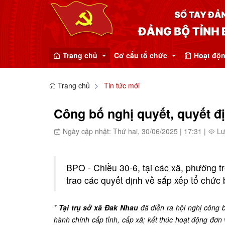
Trang chủ
Cơ cấu tổ chức
Hoạt độn
Trang chủ
Tin tức mới
Tin nổi bật
BCH Đảng bộ Tỉnh
Thường vụ Tỉnh ủ
ĐẢNG BỘ T
Công bố nghị quyết, quyết đ
Tin tức mới
Ban Tổ chức Tỉnh ủy
Ủy viên Ban Chấp
Đảng bộ
Ngày cập nhật: Thứ hai, 30/06/2025
|
17:31
|
Lư
Văn phòng Tỉnh ủy
Ủy Ban kiểm tra Tỉnh ủy
BPO - Chiều 30-6, tại các xã, phường t
Ban Dân vận Tỉnh ủy
trao các quyết định về sắp xếp tổ chức 
Ban Tuyên giáo Tỉnh ủy
*
Tại trụ sở xã Đak Nhau
đã diễn ra hội nghị công 
Ban Nội chính Tỉnh ủy
hành chính cấp tỉnh, cấp xã; kết thúc hoạt động đơn