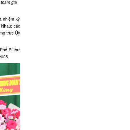
 tham gia
ã nhiệm kỳ
k Nhau; các
ờng trực Ủy
Phó Bí thư
2025.