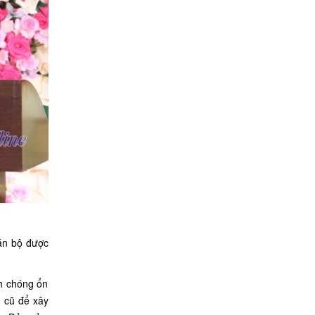
cán bộ được
h chóng ổn
0 cũ để xây